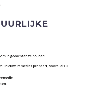
.
TUURLIJKE
en om in gedachten te houden:
 u nieuwe remedies probeert, vooral als u
 remedie.
nten.