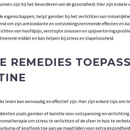
f kunnen zijn bij het bevorderen van de gezondheid. Hier zijn enkel
eigenschappen, helpt gember bij het verlichten van misselijkhe
kend om zijn antioxidante en ontstekingsremmende effecten en kan
ichten van hoofdpijn, verstopte sinussen en spijsverteringsprob
almerend middel en kan helpen bij stress en slapeloosheid.
E REMEDIES TOEPASS
TINE
s leven kan eenvoudig en effectief zijn. Hier zijn enkele tips om t
iënten zoals gember of kamille voor ontspanning en verlichting 
romatherapie om stress te verlichten of de sfeer in huis te verbet
kurkuma of knoflook toe aan uw maaltijden voor extra gezondhei