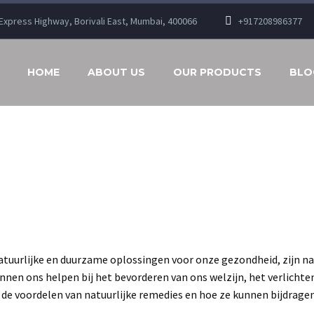
n Express Highway, Borivali East, Mumbai, 400066
+917208986377
HOME
ABOUT US
OUR PRODUCTS
BLO
 natuurlijke en duurzame oplossingen voor onze gezondheid, zijn na
kunnen ons helpen bij het bevorderen van ons welzijn, het verlich
ver de voordelen van natuurlijke remedies en hoe ze kunnen bijdrag