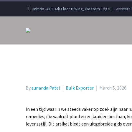
Unit No -410, 4th Floor B Wing, Western Edge II , Wester
By
sunanda Patel
Bulk Exporter
March 5, 2026
In een tijd waarin we steeds vaker op zoek zijn naar
remedies, die vaak uit planten en kruiden bestaan, 
levensstijl. Dit artikel biedt een uitgebreide gids o