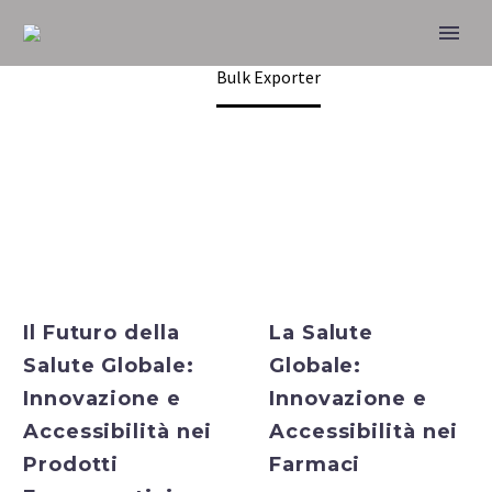
BULK EXPORTER
Home
General
Bulk Exporter
Bulk Exporter
Bulk Exporter
Il Futuro della
La Salute
Salute Globale:
Globale:
Innovazione e
Innovazione e
Accessibilità nei
Accessibilità nei
Prodotti
Farmaci