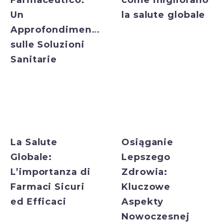
Farmaceutico:
come migliorano
Un
la salute globale
Approfondimento
sulle Soluzioni
Sanitarie
Bulk Exporter
Bulk Exporter
La Salute
Osiąganie
Globale:
Lepszego
L’importanza di
Zdrowia:
Farmaci Sicuri
Kluczowe
ed Efficaci
Aspekty
Nowoczesnej