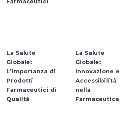
Farmaceutici
Bulk Exporter
Bulk Exporter
La Salute
La Salute
Globale:
Globale:
L’Importanza di
Innovazione e
Prodotti
Accessibilità
Farmaceutici di
nella
Qualità
Farmaceutica
Bulk Exporter
Bulk Exporter