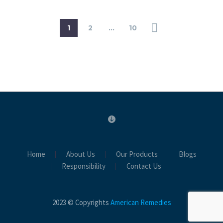
1
2
…
10
Home
About Us
Our Products
Blogs
Responsibility
Contact Us
2023 © Copyrights
American Remedies