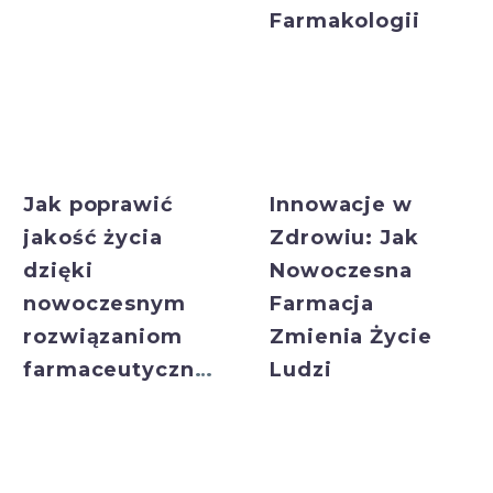
Farmakologii
Bulk Exporter
Bulk Exporter
Jak poprawić
Innowacje w
jakość życia
Zdrowiu: Jak
dzięki
Nowoczesna
nowoczesnym
Farmacja
rozwiązaniom
Zmienia Życie
farmaceutycznym
Ludzi