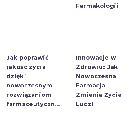
Farmakologii
Bulk Exporter
Bulk Exporter
Jak poprawić
Innowacje w
jakość życia
Zdrowiu: Jak
dzięki
Nowoczesna
nowoczesnym
Farmacja
rozwiązaniom
Zmienia Życie
farmaceutycznym
Ludzi