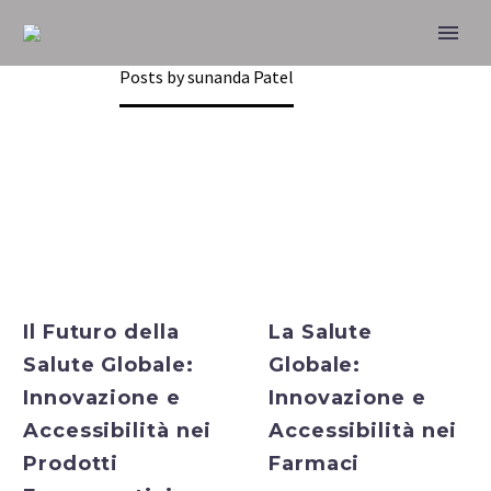
SUNANDA PATEL
Home
Posts by sunanda Patel
Bulk Exporter
Bulk Exporter
Il Futuro della
La Salute
Salute Globale:
Globale:
Innovazione e
Innovazione e
Accessibilità nei
Accessibilità nei
Prodotti
Farmaci