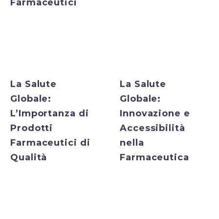
Farmaceutici
Bulk Exporter
Bulk Exporter
La Salute
La Salute
Globale:
Globale:
L’Importanza di
Innovazione e
Prodotti
Accessibilità
Farmaceutici di
nella
Qualità
Farmaceutica
Bulk Exporter
Bulk Exporter