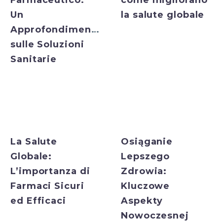
Farmaceutico:
come migliorano
Un
la salute globale
Approfondimento
sulle Soluzioni
Sanitarie
Bulk Exporter
Bulk Exporter
La Salute
Osiąganie
Globale:
Lepszego
L’importanza di
Zdrowia:
Farmaci Sicuri
Kluczowe
ed Efficaci
Aspekty
Nowoczesnej