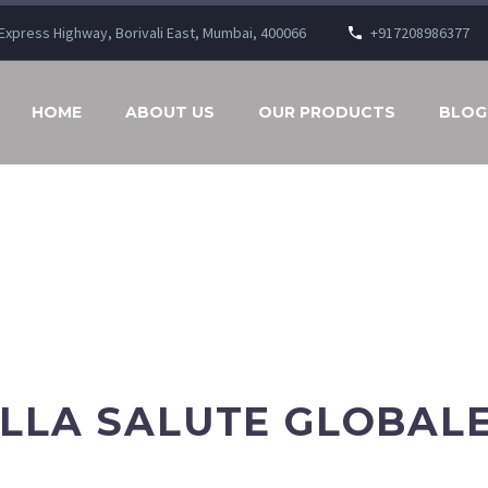
n Express Highway, Borivali East, Mumbai, 400066
+917208986377
HOME
ABOUT US
OUR PRODUCTS
BLOG
LLA SALUTE GLOBAL