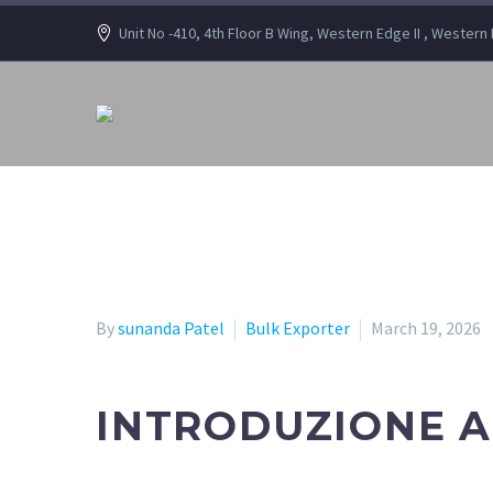
Unit No -410, 4th Floor B Wing, Western Edge II , Wester
By
sunanda Patel
Bulk Exporter
March 19, 2026
INTRODUZIONE A