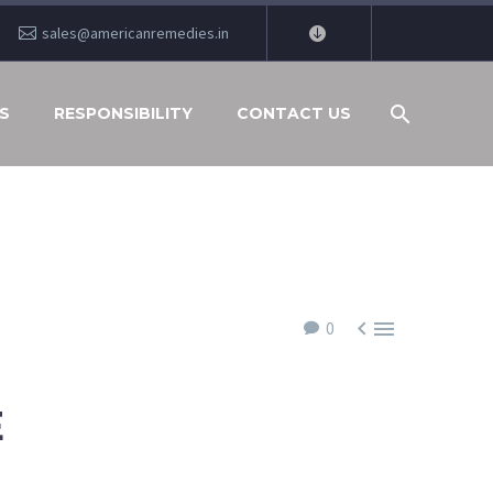
sales@americanremedies.in
S
RESPONSIBILITY
CONTACT US


0
E